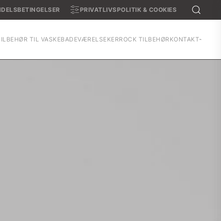
DELSBETINGELSER
PRIVATLIVSPOLITIK & COOKIES
TILBEHØR TIL VASKE
BADEVÆRELSE
KERROCK TILBEHØR
KONTAKT