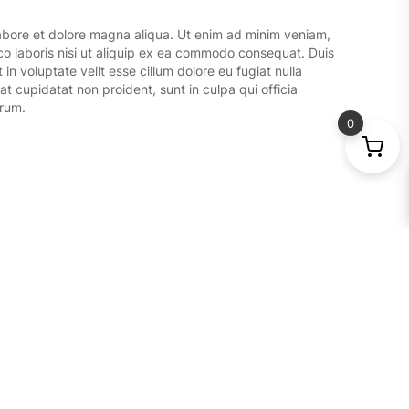
orum.
0