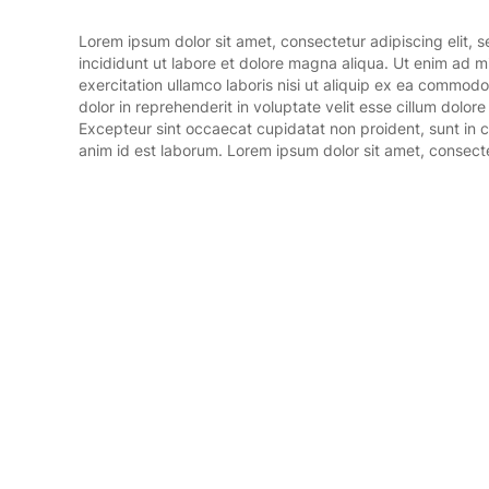
Lorem ipsum dolor sit amet, consectetur adipiscing elit,
eiusmod tempor incididunt ut labore et dolore magna aliqua. 
incididunt ut labore et dolore magna aliqua. Ut enim ad 
quis nostrud exercitation ullamco laboris nisi ut aliquip ex
exercitation ullamco laboris nisi ut aliquip ex ea commodo
aute irure dolor in reprehenderit in voluptate velit esse c
dolor in reprehenderit in voluptate velit esse cillum dolore 
pariatur. Excepteur sint occaecat cupidatat non proident, s
Excepteur sint occaecat cupidatat non proident, sunt in cu
anim id est laborum. Lorem ipsum dolor sit amet, consecte