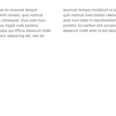
 sed do eiusmod tempor
Ut enim ad minim veniam,
minim veniam, quis nostrud
 ea commodo consequat. Duis
 consequat. Duis aute irure
illum dolore eu fugiat nulla
eu fugiat nulla pariatur.
unt in culpa qui officia
lpa qui officia deserunt mollit
deserunt mollit anim id est lab
tur adipiscing elit, sed do