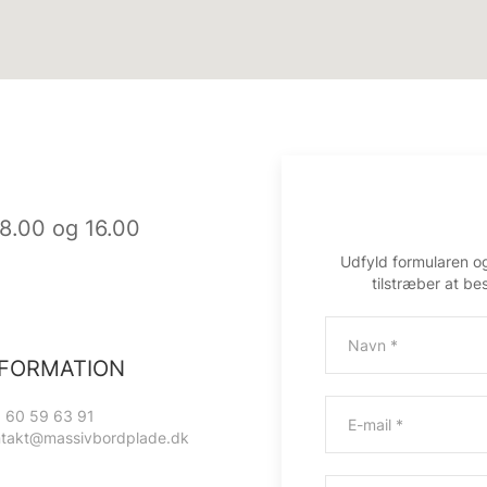
8.00 og 16.00
Udfyld formularen og 
tilstræber at be
NFORMATION
.: 60 59 63 91
takt@massivbordplade.dk