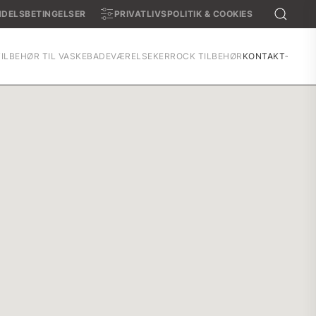
DELSBETINGELSER
PRIVATLIVSPOLITIK & COOKIES
TILBEHØR TIL VASKE
BADEVÆRELSE
KERROCK TILBEHØR
KONTAKT