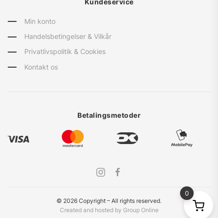
Kundeservice
Min konto
Handelsbetingelser & Vilkår
Privatlivspolitik & Cookies
Kontakt os
Betalingsmetoder
0
©
2026
Copyright – All rights reserved
.
Created and hosted by Group Online