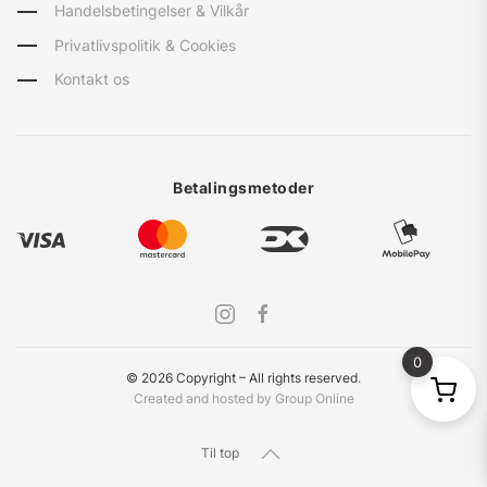
Handelsbetingelser & Vilkår
Privatlivspolitik & Cookies
Kontakt os
Betalingsmetoder
0
©
2026
Copyright – All rights reserved
.
Created and hosted by Group Online
Til top