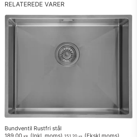
RELATEREDE VARER
Bundventil Rustfri stål
189,00
(Inkl. moms)
(Ekskl moms)
151,20
KR.
KR.