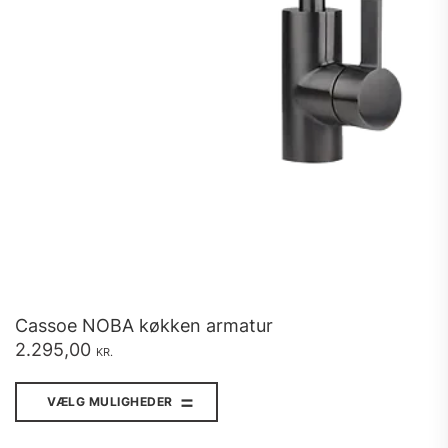
Cassoe NOBA køkken armatur
2.295,00
KR.
Dette
vare
VÆLG MULIGHEDER
har
flere