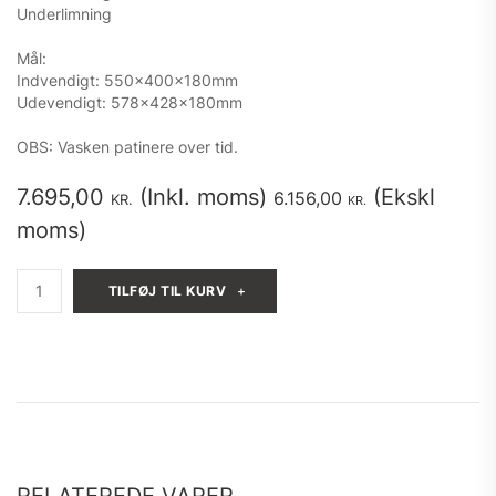
Underlimning
Mål:
Indvendigt: 550x400x180mm
Udevendigt: 578x428x180mm
OBS: Vasken patinere over tid.
7.695,00
(Inkl. moms)
(Ekskl
6.156,00
KR.
KR.
moms)
Massiv
TILFØJ TIL KURV
messing
vask
55x40x18cm
antal
RELATEREDE VARER