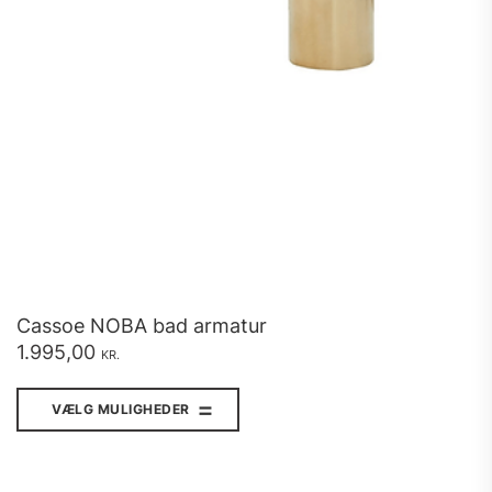
Cassoe NOBA bad armatur
1.995,00
KR.
Dette
vare
VÆLG MULIGHEDER
har
flere
varianter.
Mulighederne