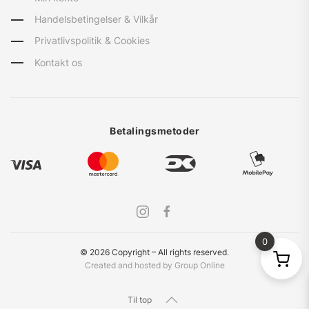
Handelsbetingelser & Vilkår
Privatlivspolitik & Cookies
Kontakt os
Betalingsmetoder
0
©
2026
Copyright – All rights reserved
.
Created and hosted by Group Online
Til top