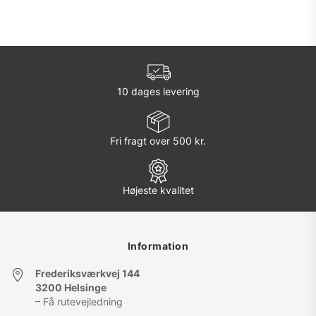
kan
vælges
på
varesiden
10 dages levering
Fri fragt over 500 kr.
Højeste kvalitet
Information
Frederiksværkvej 144
3200 Helsinge
– Få rutevejledning