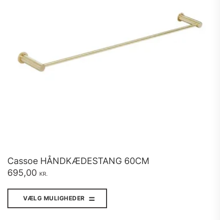
Cassoe HÅNDKÆDESTANG 60CM
695,00
KR.
Dette
vare
VÆLG MULIGHEDER
har
flere