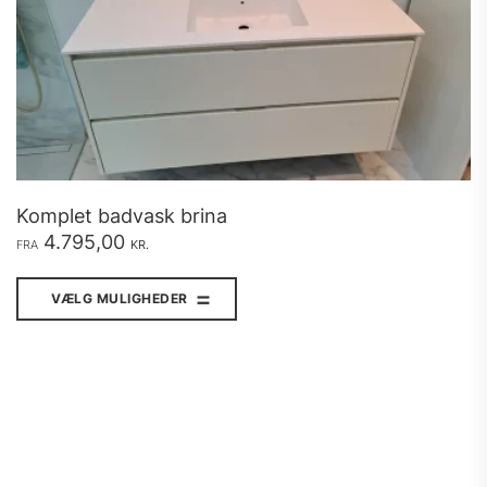
Komplet badvask brina
4.795,00
FRA
KR.
Dette
vare
VÆLG MULIGHEDER
har
flere
varianter.
Mulighederne
kan
vælges
på
varesiden