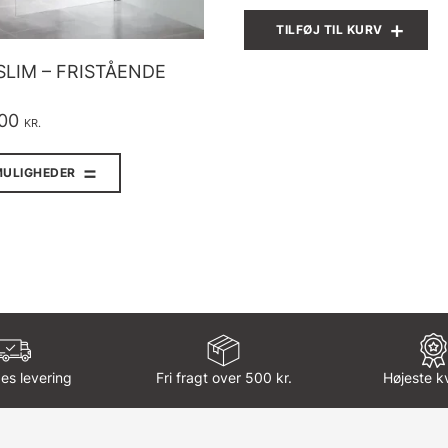
TILFØJ TIL KURV
SLIM – FRISTÅENDE
,00
KR.
Dette
vare
MULIGHEDER
har
flere
varianter.
Mulighederne
kan
vælges
på
varesiden
es levering
Fri fragt over 500 kr.
Højeste kv