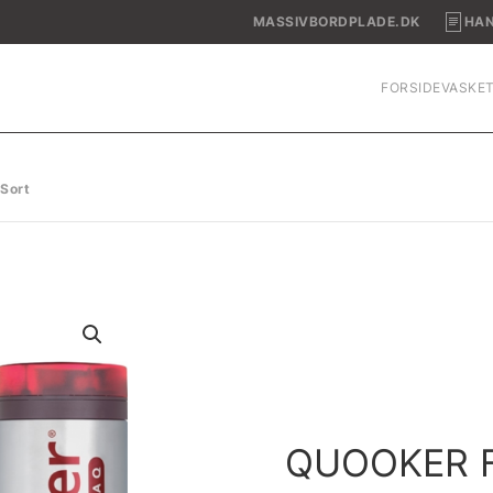
MASSIVBORDPLADE.DK
HAN
FORSIDE
VASKE
 Sort
QUOOKER 