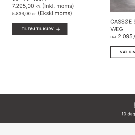
7.295,00
(Inkl. moms)
KR.
(Ekskl moms)
5.836,00
KR.
CASSØE 
VÆG
TILFØJ TIL KURV
2.095
FRA
VÆLG 
10 dag