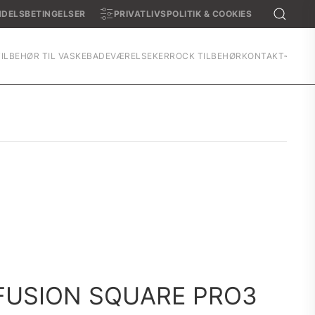
DELSBETINGELSER
PRIVATLIVSPOLITIK & COOKIES
TILBEHØR TIL VASKE
BADEVÆRELSE
KERROCK TILBEHØR
KONTAKT
FUSION SQUARE PRO3