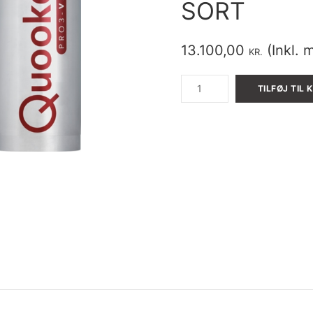
SORT
13.100,00
(Inkl. 
KR.
Quooker
TILFØJ TIL 
Fusion
square
Pro3
Sort
antal